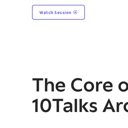
Watch Session
The Core o
10Talks Ar